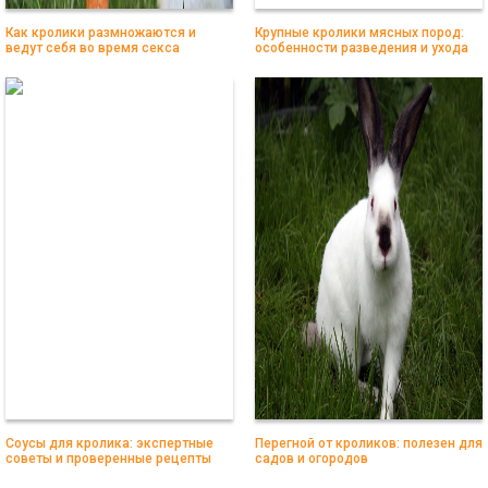
Как кролики размножаются и
Крупные кролики мясных пород:
ведут себя во время секса
особенности разведения и ухода
Соусы для кролика: экспертные
Перегной от кроликов: полезен для
советы и проверенные рецепты
садов и огородов