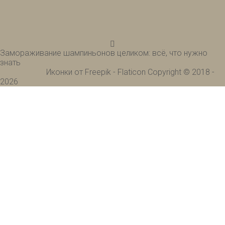
Замораживание шампиньонов целиком: всё, что нужно
знать
Иконки от Freepik - Flaticon
Copyright © 2018 -
2026