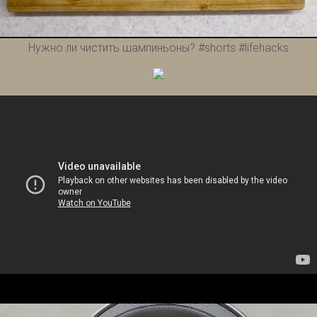
Нужно ли чистить шампиньоны? #shorts #lifehacks