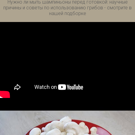
Нужно ли мыть шампиньоны перед готовкой: научные
причины и советы по использованию грибов - смотрите в
нашей подборке