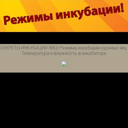
СЕКРЕТЫ ИНКУБАЦИИ ЯИЦ! Режимы инкубации куриных яиц.
Температура и влажность в инкубаторе