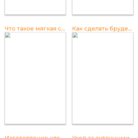
Что такое мягкая скорлупа у перепелов?
Как сделать брудер для перепелов своими руками: размеры и чертежи
Изготовление клеток для перепелов из пластиковых ящиков с яйцесборником
Уход за суточными перепелами