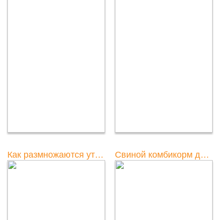
Как размножаются утки видео: детальный обзор и наблюдение за процессом
Свиной комбикорм для уток: информация о составе и применении