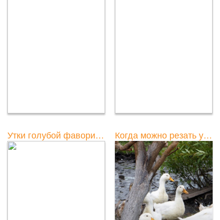
Утки голубой фаворит: когда они начинают нестись?
Когда можно резать уток мулардовых?