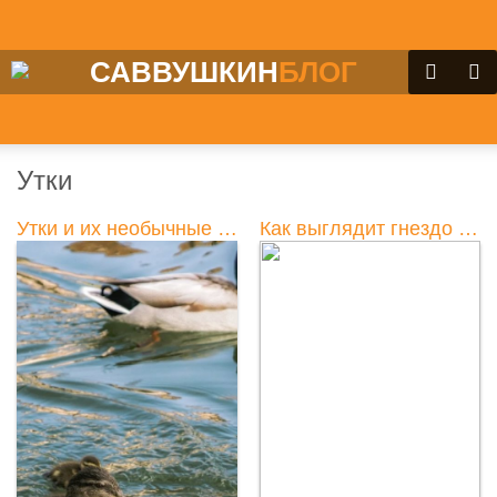
САВВУШКИН
БЛОГ
Утки
Утки и их необычные предпочтения
Как выглядит гнездо утки