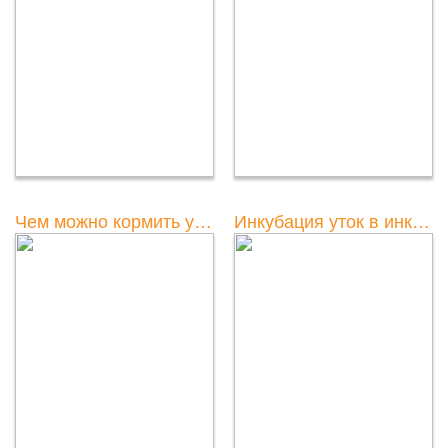
Чем можно кормить уток в городе?
Инкубация уток в инкубаторе: таблица температуры и влажности