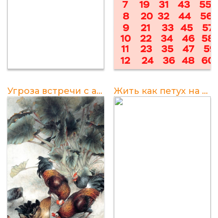
Угроза встречи с агрессивным петухом: важные факты и рекомендации
Жить как петух на откорме: полезные советы для настоящего мачо!