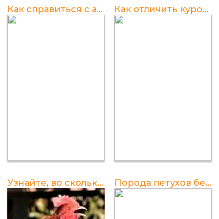
Как справиться с агрессией петухов и предотвратить драки
Как отличить курочку от петуха
Узнайте, во сколько времени петухи начинают кричать
Порода петухов без хвоста: фото, особенности, разведение