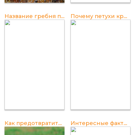
Название гребня петуха
Почему петухи кричат по утрам?
Как предотвратить крик петуха: полезные советы для садоводов и дачников
Интересные факты о возможности полета у петухов