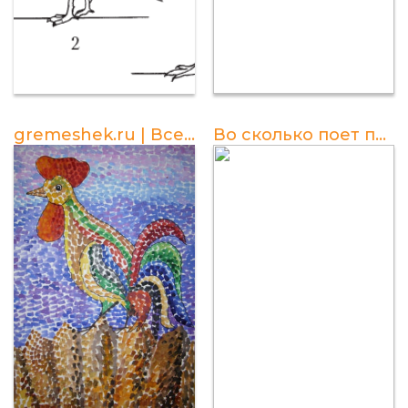
gremeshek.ru | Все о гребешках у птиц
Во сколько поет петух утром?