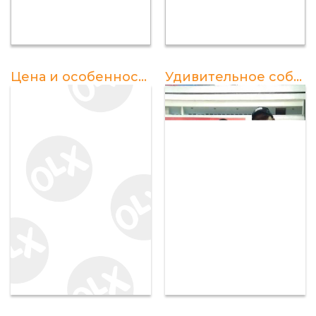
Цена и особенности живого молодого петуха
Удивительное событие: Петух закукарекал за место авроры