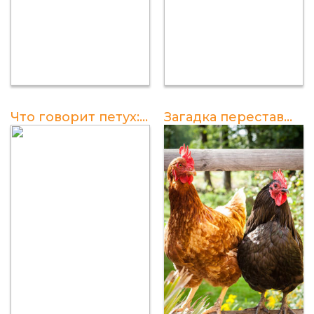
Что говорит петух: крик или кукарек?
Загадка переставшего кукарекать петуха