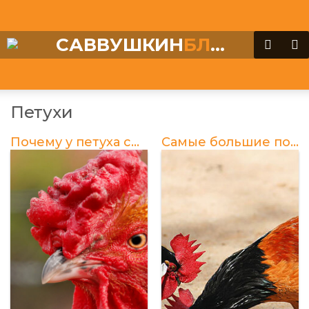
САВВУШКИН
БЛОГ
Петухи
Почему у петуха синеет гребешок?
Самые большие породы петухов