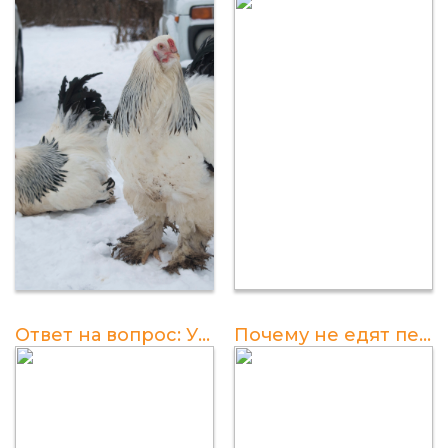
Ответ на вопрос: У петуха ноги или лапы?
Почему не едят петухов? Полезная информация о причинах отказа от употребления мяса петухов