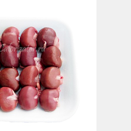
Бройлеры
Голуби
Гуси
Козы
Коровы
Кролики
Шампиньоны
Инкубатор и все о нем
Сельхоз и спецтехника
Другое