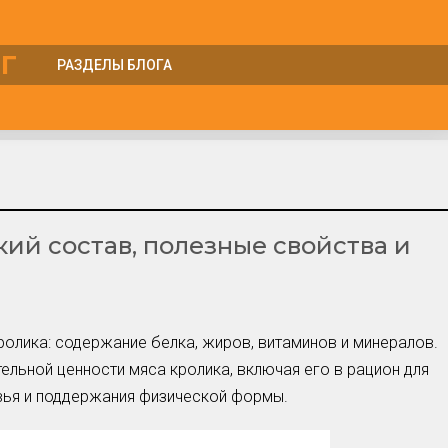
Г
РАЗДЕЛЫ БЛОГА
Куры
Курятник
Лошади
Несушки
ий состав, полезные свойства и
Овцы
Перепела
Петухи
Поросята
ролика: содержание белка, жиров, витаминов и минералов.
Утки
тельной ценности мяса кролика, включая его в рацион для
Циплята
ья и поддержания физической формы.
Шиншиллы
Яйца