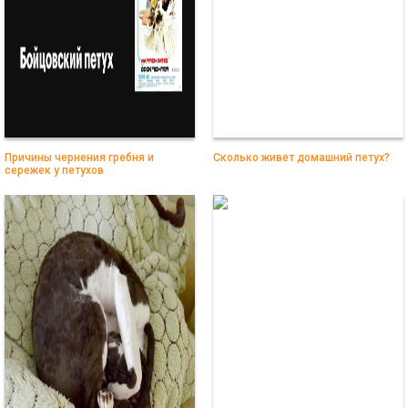
Причины чернения гребня и
Сколько живет домашний петух?
сережек у петухов