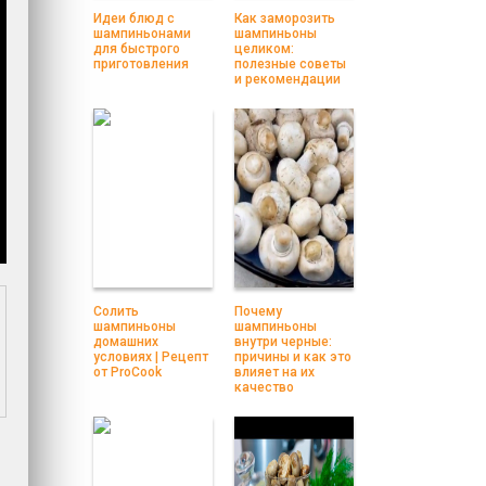
Идеи блюд с
Как заморозить
шампиньонами
шампиньоны
для быстрого
целиком:
приготовления
полезные советы
и рекомендации
Солить
Почему
шампиньоны
шампиньоны
домашних
внутри черные:
условиях | Рецепт
причины и как это
от ProCook
влияет на их
качество