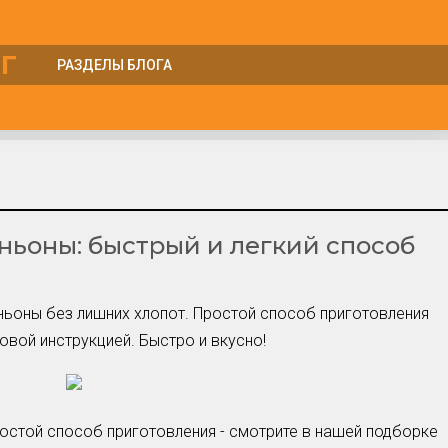
Г
РАЗДЕЛЫ БЛОГА
Куры
Курятник
Лошади
Несушки
ьоны: быстрый и легкий способ
Овцы
Перепела
Петухи
ньоны без лишних хлопот. Простой способ приготовления
Поросята
овой инструкцией. Быстро и вкусно!
Утки
Циплята
Шиншиллы
Яйца
остой способ приготовления - смотрите в нашей подборке