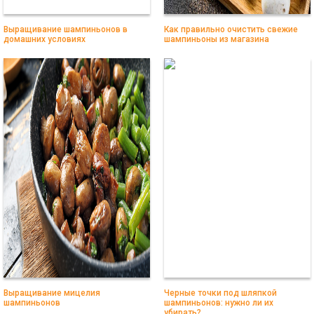
Выращивание шампиньонов в
Как правильно очистить свежие
домашних условиях
шампиньоны из магазина
Выращивание мицелия
Черные точки под шляпкой
шампиньонов
шампиньонов: нужно ли их
убирать?