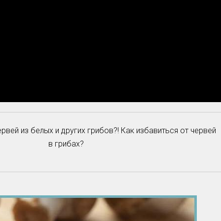
рвей из белых и других грибов?! Как избавиться от червей
в грибах?