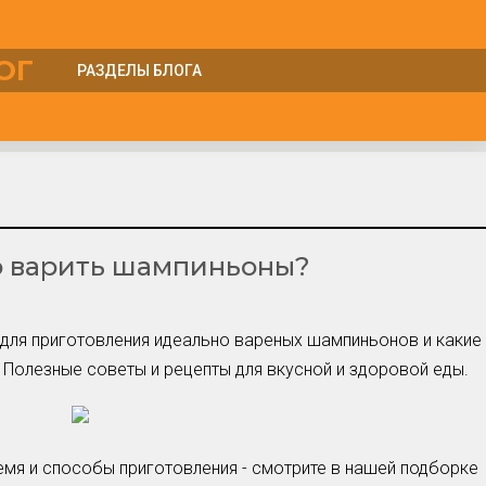
ОГ
РАЗДЕЛЫ БЛОГА
Куры
Курятник
Лошади
Несушки
о варить шампиньоны?
Овцы
Перепела
Петухи
 для приготовления идеально вареных шампиньонов и какие
Поросята
Полезные советы и рецепты для вкусной и здоровой еды.
Утки
Циплята
Шиншиллы
Яйца
емя и способы приготовления - смотрите в нашей подборке