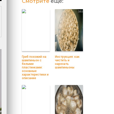
Смотрите
еще:
Гриб похожий на
Инструкция: как
шампиньон с
чистить и
белыми
нарезать
пластинками:
шампиньоны
основные
характеристики и
описание