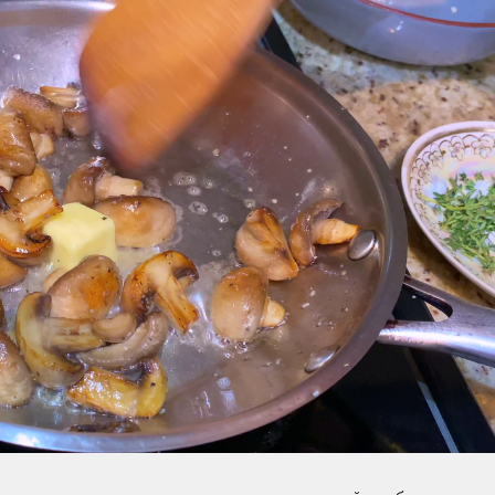
Бройлеры
Голуби
Гуси
Козы
Коровы
Кролики
Шампиньоны
Инкубатор и все о нем
Сельхоз и спецтехника
Другое