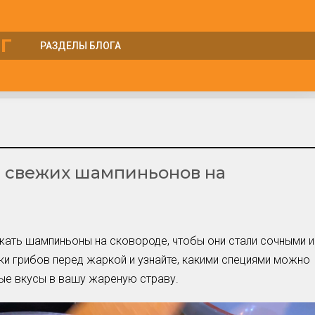
Г
РАЗДЕЛЫ БЛОГА
Куры
Курятник
Лошади
Несушки
я свежих шампиньонов на
Овцы
Перепела
Петухи
Поросята
жать шампиньоны на сковороде, чтобы они стали сочными и
Утки
ки грибов перед жаркой и узнайте, какими специями можно
Циплята
ые вкусы в вашу жареную страву.
Шиншиллы
Яйца