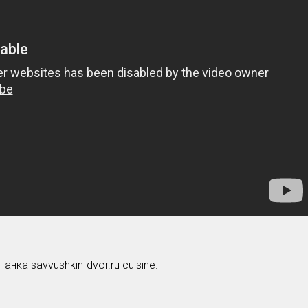
нка savvushkin-dvor.ru cuisine.