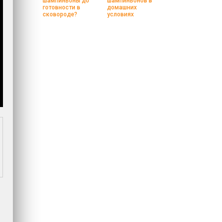
шампиньоны до
шампиньонов в
готовности в
домашних
сковороде?
условиях