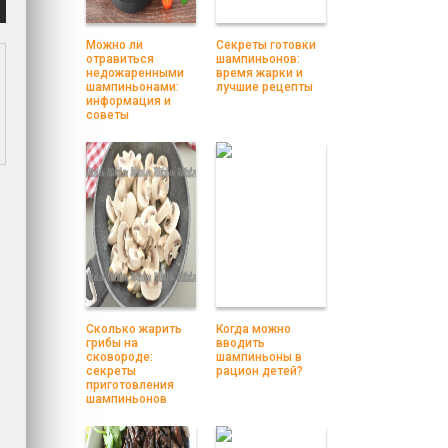
Можно ли
Секреты готовки
отравиться
шампиньонов:
недожаренными
время жарки и
шампиньонами:
лучшие рецепты
информация и
советы
Сколько жарить
Когда можно
грибы на
вводить
сковороде:
шампиньоны в
секреты
рацион детей?
приготовления
шампиньонов